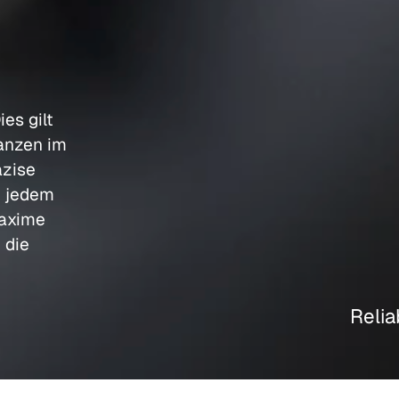
es gilt
ranzen im
äzise
n jedem
Maxime
 die
Relia