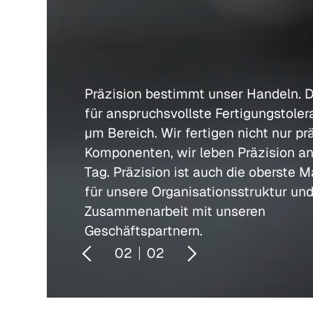
Präzision bestimmt unser Handeln. Di
für anspruchsvollste Fertigungstole
µm Bereich. Wir fertigen nicht nur pr
Komponenten, wir leben Präzision a
Tag. Präzision ist auch die oberste 
für unsere Organisationsstruktur und
Zusammenarbeit mit unseren
Geschäftspartnern.
01
02
P
N
r
e
e
x